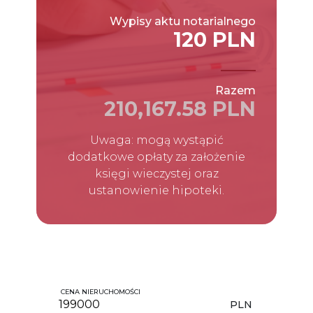
Wypisy aktu notarialnego
120 PLN
Razem
210,167.58 PLN
Uwaga: mogą wystąpić
dodatkowe opłaty za założenie
księgi wieczystej oraz
ustanowienie hipoteki.
CENA NIERUCHOMOŚCI
PLN