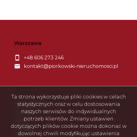
Warszawa
+48 606 273 246
kontakt@piorkowski-nieruchomosci.pl
menu
Ta strona wykorzystuje pliki cookies w celach
Strona główna
statystycznych oraz w celu dostosowania
naszych serwisów do indywidualnych
O firmie
potrzeb klientów. Zmiany ustawień
Oferty
dotyczących plików cookie można dokonać w
Kontakt
dowolnej chwili modyfikując ustawienia