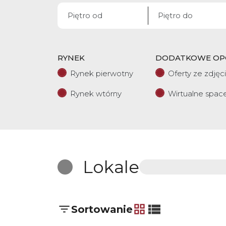
RYNEK
DODATKOWE OP
Rynek pierwotny
Oferty ze zdjęc
Rynek wtórny
Wirtualne spac
Lokale
Sortowanie
tabela
lista