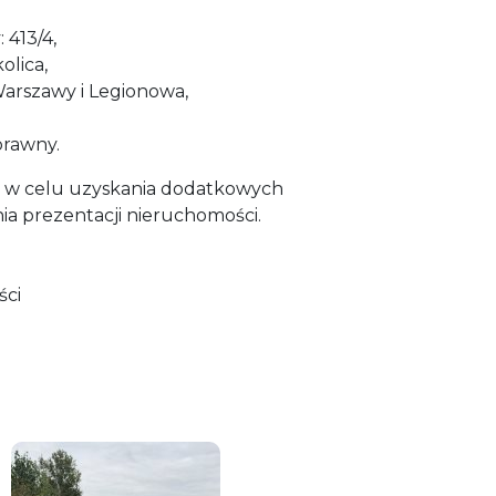
 413/4,
olica,
arszawy i Legionowa,
prawny.
 w celu uzyskania dodatkowych
ia prezentacji nieruchomości.
ści