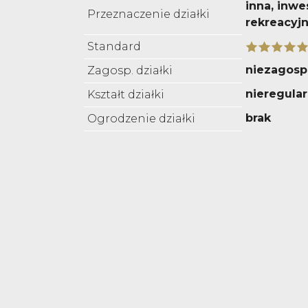
inna, inwe
Przeznaczenie działki
rekreacyj
Standard
niezagos
Zagosp. działki
nieregula
Kształt działki
brak
Ogrodzenie działki