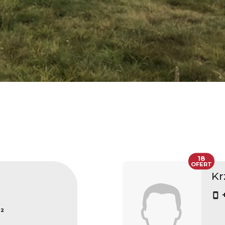
18
OFERT
Kr
²