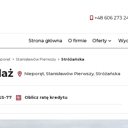
+48 606 273 2
Strona główna
O firmie
Oferty
Wyc
eporęt
Stanisławów Pierwszy
Stróżańska
daż
Nieporęt, Stanisławów Pierwszy, Stróżańska
GS-77
Oblicz ratę kredytu