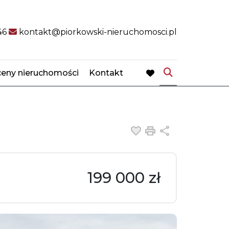
46
kontakt@piorkowski-nieruchomosci.pl
eny nieruchomości
Kontakt
favorite
Dodaj do ulubiony
Drukuj
Udostępnij
199 000 zł