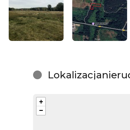
Lokalizacja
nier
+
−