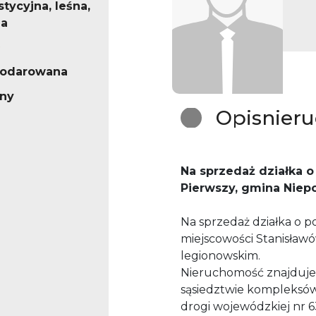
stycyjna, leśna,
na
podarowana
rny
Opis
nier
Na sprzedaż działka o
Pierwszy, gmina Niep
Na sprzedaż działka o p
miejscowości Stanisławó
legionowskim.
Nieruchomość znajduje si
sąsiedztwie kompleksów 
drogi wojewódzkiej nr 