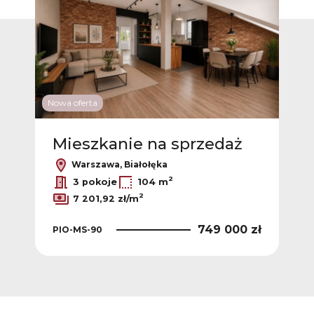
Nowa oferta
Mieszkanie na sprzedaż
Warszawa, Białołęka
2
3 pokoje
104 m
2
7 201,92 zł/m
749 000 zł
PIO-MS-90