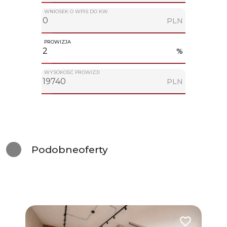
WNIOSEK O WPIS DO KW
PLN
PROWIZJA
%
WYSOKOŚĆ PROWIZJI
PLN
Podobne
oferty
Dodaj do ulub