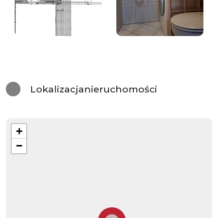
Lokalizacja
nieruchomości
+
−