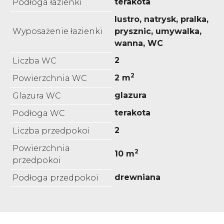
terakota
Podłoga łazienki
lustro, natrysk, pralka,
Wyposażenie łazienki
prysznic, umywalka,
wanna, WC
2
Liczba WC
2
2 m
Powierzchnia WC
glazura
Glazura WC
terakota
Podłoga WC
2
Liczba przedpokoi
Powierzchnia
2
10 m
przedpokoi
drewniana
Podłoga przedpokoi