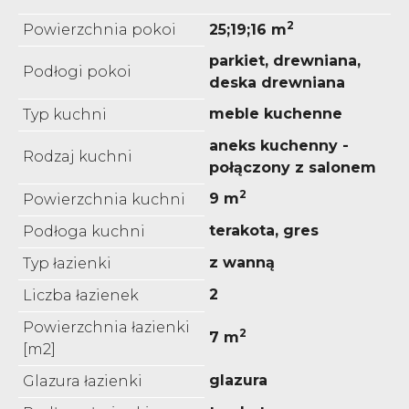
2
Powierzchnia pokoi
25;19;16 m
parkiet, drewniana,
Podłogi pokoi
deska drewniana
meble kuchenne
Typ kuchni
aneks kuchenny -
Rodzaj kuchni
połączony z salonem
2
9 m
Powierzchnia kuchni
terakota, gres
Podłoga kuchni
z wanną
Typ łazienki
2
Liczba łazienek
Powierzchnia łazienki
2
7 m
[m2]
glazura
Glazura łazienki