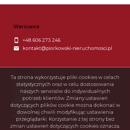
Warszawa
+48 606 273 246
kontakt@piorkowski-nieruchomosci.pl
menu
Ta strona wykorzystuje pliki cookies w celach
Strona główna
statystycznych oraz w celu dostosowania
naszych serwisów do indywidualnych
O firmie
potrzeb klientów. Zmiany ustawień
Oferty
dotyczących plików cookie można dokonać w
Kontakt
dowolnej chwili modyfikując ustawienia
Rodo
przeglądarki. Korzystanie z tej strony bez
zmian ustawień dotyczących cookies oznacza,