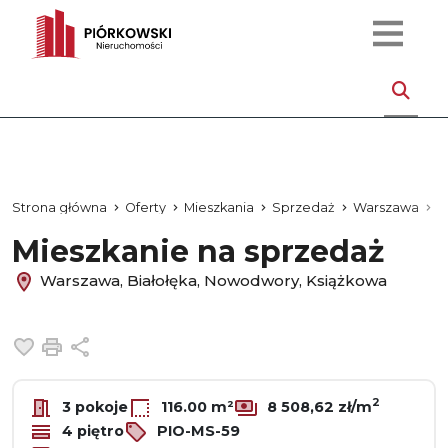
Strona główna
Oferty
Mieszkania
Sprzedaż
Warszawa
B
Mieszkanie na sprzedaż
Warszawa, Białołęka, Nowodwory, Książkowa
Dodaj do ulubionych
Drukuj
Udostępnij
2
3 pokoje
116.00 m²
8 508,62 zł/m
4 piętro
PIO-MS-59