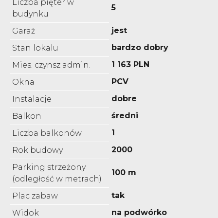
Liczba pięter w
5
budynku
jest
Garaż
bardzo dobry
Stan lokalu
1 163 PLN
Mies. czynsz admin.
PCV
Okna
dobre
Instalacje
średni
Balkon
1
Liczba balkonów
2000
Rok budowy
Parking strzeżony
100 m
(odległość w metrach)
tak
Plac zabaw
na podwórko
Widok