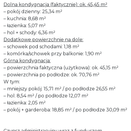
Dolna kondygnacja (faktycznie): ok. 45,45 m²
– pokój dzienny: 25,34 m²
– kuchnia: 8,68 m²
– łazienka: 5,07 m²
– hol + schody: 6,36 m²
Dodatkowe powierzchnie na dole:
– schowek pod schodami: 1,18 m²
– komórka/schowek przy balkonie: 1,90 m²
Górna kondygnacja:
– powierzchnia faktyczna (użytkowa): ok. 45,15 m²
– powierzchnia po podłodze: ok. 70,76 m²
W tym:
– mniejszy pokój: 15,71 m² / po podłodze 26,55 m²
– hol: 8,54 m² / po podłodze 12,07 m²
– łazienka: 2,05 m²
– pokój + garderoba: 18,85 m² / po podłodze 30,09 m²
Czynsz administracyjny wraz z funduszem